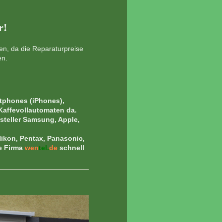
r!
en, da die Reparaturpreise
en.
tphones (iPhones),
Kaffevollautomaten da.
steller Samsung, Apple,
Nikon, Pentax, Panasonic,
e Firma
wen
tel.
de
schnell